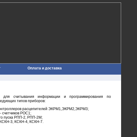
т
Оплата и доставка
н для считывания информации и программирования по
ледующих типов приборов:
контроллеров расцепителей ЭКРМ1,ЭКРМ2,ЭКРМ3;
- счетчиков РОС1;
го пуска РПП-2, РПП-2М;
КСКН-3, КСКН-4, КСКН-7.