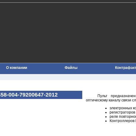
О компании
Файлы
Контрафак
58-004-79200647-2012
Пульт предназначе
оптическому каналу связи с
электронных 
регистраторов 
реле повторно
Контроллеров 