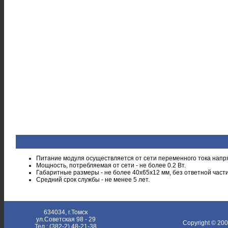
Питание модуля осуществляется от сети переменного тока напря
Мощность, потребляемая от сети - не более 0.2 Вт.
Габаритные размеры - не более 40х65х12 мм, без ответной част
Средний срок службы - не менее 5 лет.
634034, г.Томск
ул.Советская 98 - 29
Copyright © 20
Тел.: (382-2) 48-21-38