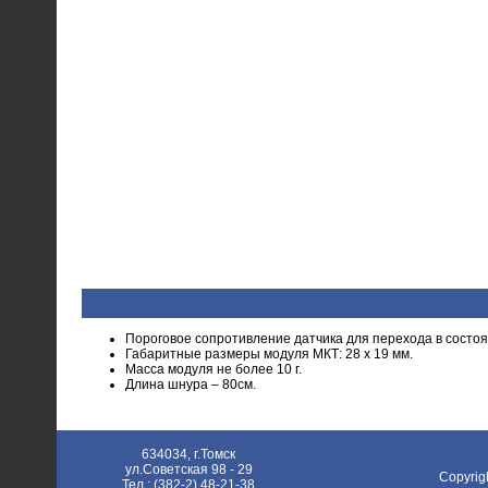
Пороговое сопротивление датчика для перехода в состоя
Габаритные размеры модуля МКТ: 28 x 19 мм.
Масса модуля не более 10 г.
Длина шнура – 80см.
634034, г.Томск
ул.Советская 98 - 29
Copyrig
Тел.: (382-2) 48-21-38