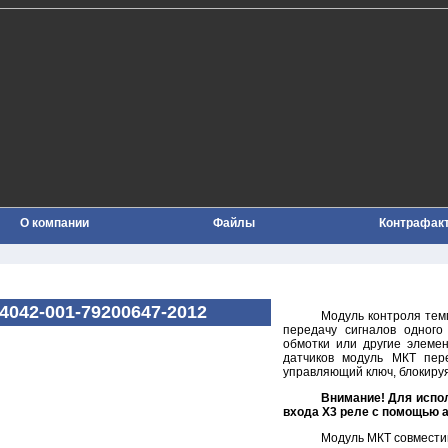
О компании
Файлы
Контрафак
042-001-79200647-2012
Модуль контроля тем
передачу сигналов одного
обмотки или другие элемен
датчиков модуль МКТ пер
управляющий ключ, блокируя
Внимание! Для испо
входа Х3 реле с помощью 
Модуль МКТ совмести