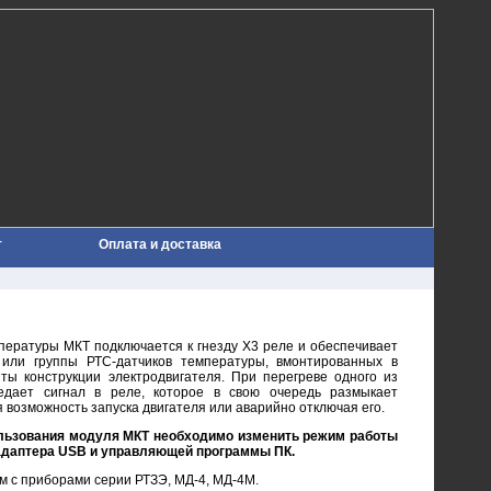
т
Оплата и доставка
пературы МКТ подключается к гнезду Х3 реле и обеспечивает
 или группы РТС-датчиков температуры, вмонтированных в
ты конструкции электродвигателя. При перегреве одного из
едает сигнал в реле, которое в свою очередь размыкает
 возможность запуска двигателя или аварийно отключая его.
льзования модуля МКТ необходимо изменить режим работы
адаптера USB и управляющей программы ПК.
м с приборами серии РТЗЭ, МД-4, МД-4М.