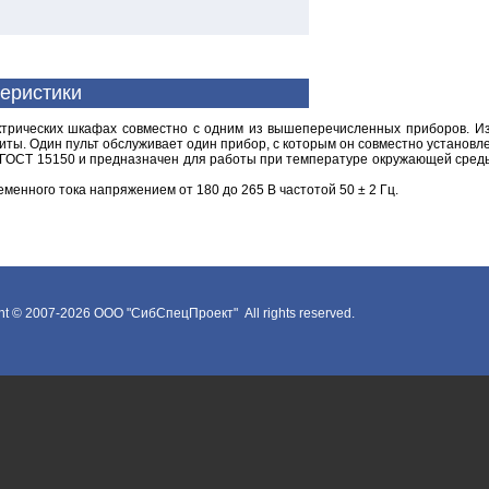
теристики
ктрических шкафах совместно с одним из вышеперечисленных приборов. Изг
ты. Один пульт обслуживает один прибор, с которым он совместно установле
о ГОСТ 15150 и предназначен для работы при температуре окружающей среды
менного тока напряжением от 180 до 265 В частотой 50 ± 2 Гц.
ht © 2007-2026
ООО "СибСпецПроект"
All rights reserved.