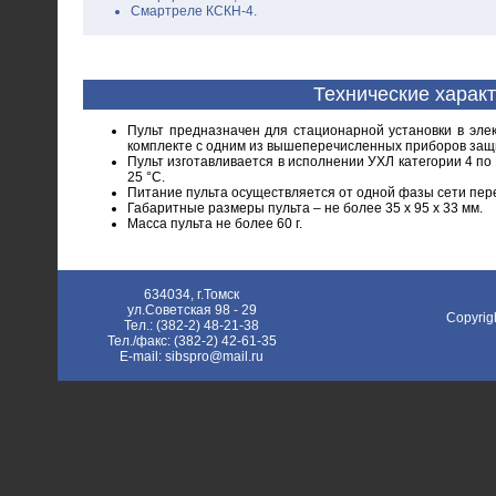
Смартреле КСКН-4.
Технические харак
Пульт предназначен для стационарной установки в эле
комплекте с одним из вышеперечисленных приборов защи
Пульт изготавливается в исполнении УХЛ категории 4 п
25 °С.
Питание пульта осуществляется от одной фазы сети пере
Габаритные размеры пульта – не более 35 х 95 х 33 мм.
Масса пульта не более 60 г.
634034, г.Томск
ул.Советская 98 - 29
Copyrig
Тел.: (382-2) 48-21-38
Тел./факс: (382-2) 42-61-35
E-mail: sibspro@mail.ru