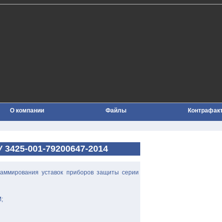
О компании
Файлы
Контрафак
 3425-001-79200647-2014
раммирования уставок приборов защиты серии
;